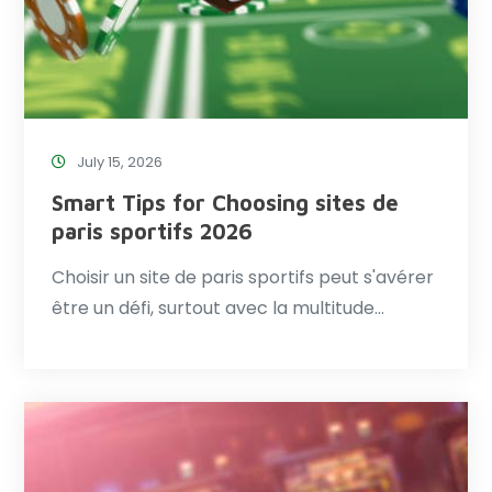
July 15, 2026
Smart Tips for Choosing sites de
paris sportifs 2026
Choisir un site de paris sportifs peut s'avérer
être un défi, surtout avec la multitude…