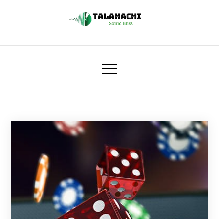
Skip
to
content
Talahachi
Sonic Bliss