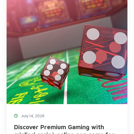
July 14, 2026
Discover Premium Gaming with