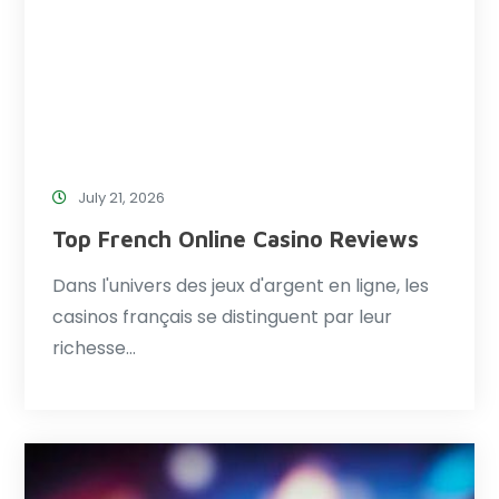
July 21, 2026
Top French Online Casino Reviews
Dans l'univers des jeux d'argent en ligne, les
casinos français se distinguent par leur
richesse…