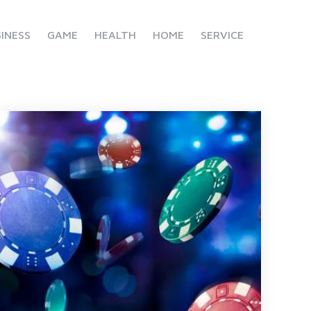
INESS
GAME
HEALTH
HOME
SERVICE