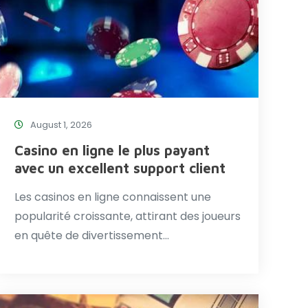
August 1, 2026
Casino en ligne le plus payant
avec un excellent support client
Les casinos en ligne connaissent une
popularité croissante, attirant des joueurs
en quête de divertissement…