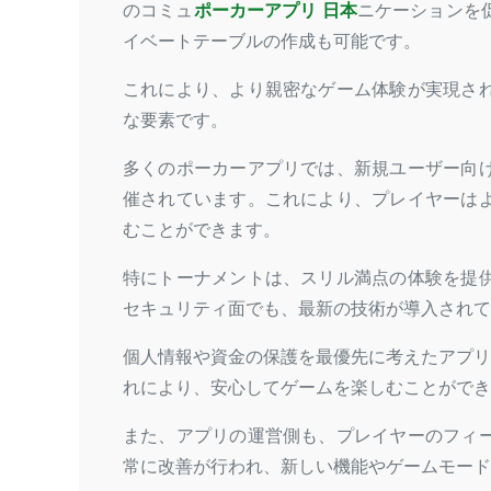
のコミュ
ポーカーアプリ 日本
ニケーションを
イベートテーブルの作成も可能です。
これにより、より親密なゲーム体験が実現さ
な要素です。
多くのポーカーアプリでは、新規ユーザー向
催されています。これにより、プレイヤーは
むことができます。
特にトーナメントは、スリル満点の体験を提
セキュリティ面でも、最新の技術が導入されて
個人情報や資金の保護を最優先に考えたアプリ
れにより、安心してゲームを楽しむことができ
また、アプリの運営側も、プレイヤーのフィ
常に改善が行われ、新しい機能やゲームモード