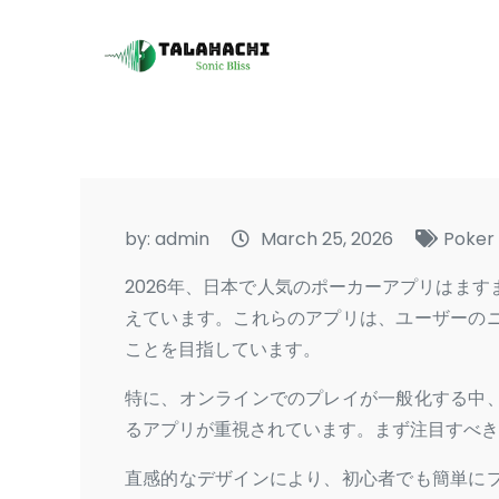
Skip
to
Talahachi
Sonic Bliss
content
by:
admin
March 25, 2026
Poker
2026年、日本で人気のポーカーアプリはま
えています。これらのアプリは、ユーザーの
ことを目指しています。
特に、オンラインでのプレイが一般化する中
るアプリが重視されています。まず注目すべき
直感的なデザインにより、初心者でも簡単に