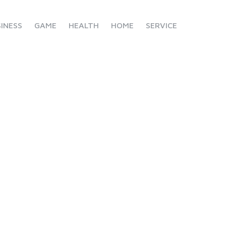
INESS
GAME
HEALTH
HOME
SERVICE