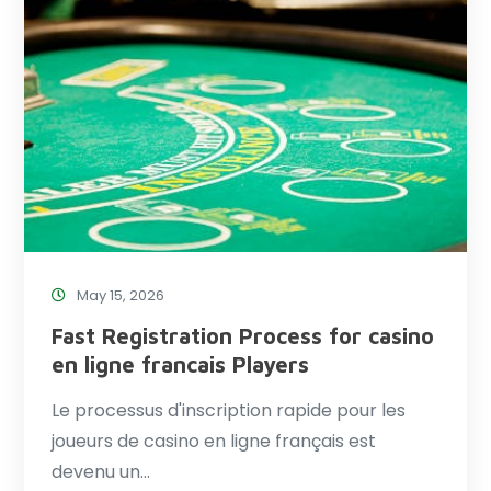
May 15, 2026
Fast Registration Process for casino
en ligne francais Players
Le processus d'inscription rapide pour les
joueurs de casino en ligne français est
devenu un…