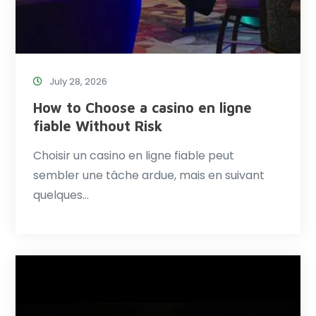
July 28, 2026
How to Choose a casino en ligne
fiable Without Risk
Choisir un casino en ligne fiable peut
sembler une tâche ardue, mais en suivant
quelques…