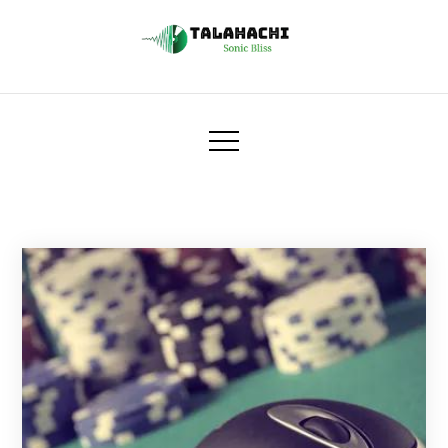
Skip
to
content
Talahachi
Sonic Bliss