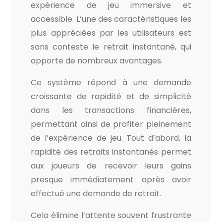
expérience de jeu immersive et
accessible. L’une des caractéristiques les
plus appréciées par les utilisateurs est
sans conteste le retrait instantané, qui
apporte de nombreux avantages.
Ce système répond à une demande
croissante de rapidité et de simplicité
dans les transactions financières,
permettant ainsi de profiter pleinement
de l’expérience de jeu. Tout d’abord, la
rapidité des retraits instantanés permet
aux joueurs de recevoir leurs gains
presque immédiatement après avoir
effectué une demande de retrait.
Cela élimine l’attente souvent frustrante