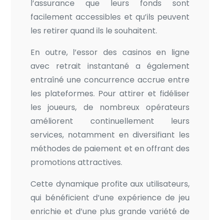
l’assurance que leurs fonds sont
facilement accessibles et qu’ils peuvent
les retirer quand ils le souhaitent.
En outre, l’essor des casinos en ligne
avec retrait instantané a également
entraîné une concurrence accrue entre
les plateformes. Pour attirer et fidéliser
les joueurs, de nombreux opérateurs
améliorent continuellement leurs
services, notamment en diversifiant les
méthodes de paiement et en offrant des
promotions attractives.
Cette dynamique profite aux utilisateurs,
qui bénéficient d’une expérience de jeu
enrichie et d’une plus grande variété de