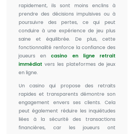
rapidement, ils sont moins enclins à
prendre des décisions impulsives ou à
poursuivre des pertes, ce qui peut
conduire à une expérience de jeu plus
saine et équilibrée. De plus, cette
fonctionnalité renforce la confiance des
joueurs en
casino en ligne retrait
immédiat
vers les plateformes de jeux
en ligne.
Un casino qui propose des retraits
rapides et transparents démontre son
engagement envers ses clients. Cela
peut également réduire les inquiétudes
liées à la sécurité des transactions
financières, car les joueurs ont