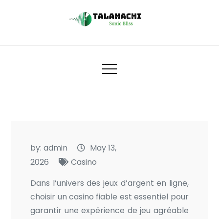
Skip
to
content
Talahachi
Sonic Bliss
by:
admin
May 13,
2026
Casino
Dans l’univers des jeux d’argent en ligne,
choisir un casino fiable est essentiel pour
garantir une expérience de jeu agréable