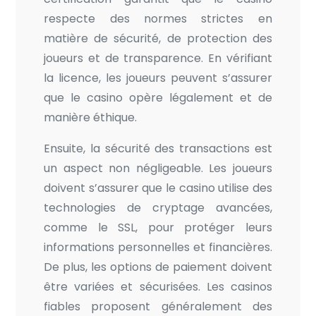
respecte des normes strictes en
matière de sécurité, de protection des
joueurs et de transparence. En vérifiant
la licence, les joueurs peuvent s’assurer
que le casino opère légalement et de
manière éthique.
Ensuite, la sécurité des transactions est
un aspect non négligeable. Les joueurs
doivent s’assurer que le casino utilise des
technologies de cryptage avancées,
comme le SSL, pour protéger leurs
informations personnelles et financières.
De plus, les options de paiement doivent
être variées et sécurisées. Les casinos
fiables proposent généralement des