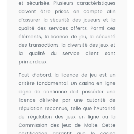
et sécurisée. Plusieurs caractéristiques
doivent être prises en compte afin
d’assurer la sécurité des joueurs et la
qualité des services offerts. Parmi ces
éléments, la licence de jeu, la sécurité
des transactions, la diversité des jeux et
la qualité du service client sont
primordiaux.
Tout d’abord, la licence de jeu est un
critère fondamental. Un casino en ligne
digne de confiance doit posséder une
licence délivrée par une autorité de
régulation reconnue, telle que l’Autorité
de régulation des jeux en ligne ou la
Commission des jeux de Malte. Cette
certification garantit que le casino