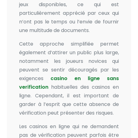
jeux disponibles, ce qui est
particulièrement apprécié par ceux qui
n’ont pas le temps ou l’envie de fournir
une multitude de documents.
Cette approche simplifiée permet
également d’attirer un public plus large,
notamment les joueurs novices qui
peuvent se sentir découragés par les
exigences
casino en ligne sans
verification
habituelles des casinos en
ligne. Cependant, il est important de
garder à l’esprit que cette absence de
vérification peut présenter des risques.
Les casinos en ligne qui ne demandent
pas de vérification peuvent parfois être