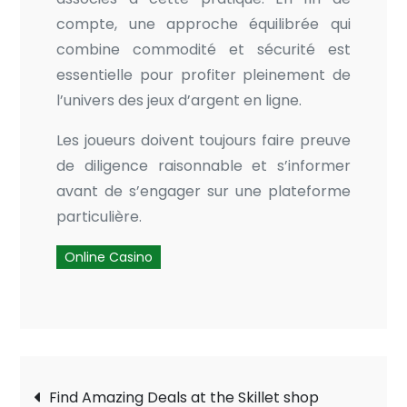
compte, une approche équilibrée qui
combine commodité et sécurité est
essentielle pour profiter pleinement de
l’univers des jeux d’argent en ligne.
Les joueurs doivent toujours faire preuve
de diligence raisonnable et s’informer
avant de s’engager sur une plateforme
particulière.
Online Casino
Post
Find Amazing Deals at the Skillet shop