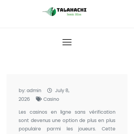
Skip
to
content
Talahachi
Sonic Bliss
by:
admin
July 8,
2026
Casino
Les casinos en ligne sans vérification
sont devenus une option de plus en plus
populaire parmi les joueurs. Cette