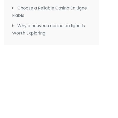
Choose a Reliable Casino En Ligne
Fiable
Why a nouveau casino en ligne Is
Worth Exploring