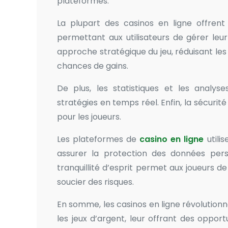
plateformes.
La plupart des casinos en ligne offren
permettant aux utilisateurs de gérer leu
approche stratégique du jeu, réduisant le
chances de gains.
De plus, les statistiques et les analyse
stratégies en temps réel. Enfin, la sécurit
pour les joueurs.
Les plateformes de
casino en ligne
utili
assurer la protection des données perso
tranquillité d’esprit permet aux joueurs d
soucier des risques.
En somme, les casinos en ligne révolutionn
les jeux d’argent, leur offrant des oppor