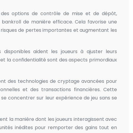
t des options de contrôle de mise et de dépôt,
r bankroll de manière efficace. Cela favorise une
s risques de pertes importantes et augmentant les
s disponibles aident les joueurs à ajuster leurs
é et la confidentialité sont des aspects primordiaux
sent des technologies de cryptage avancées pour
nnelles et des transactions financières. Cette
e se concentrer sur leur expérience de jeu sans se
ent la manière dont les joueurs interagissent avec
tunités inédites pour remporter des gains tout en