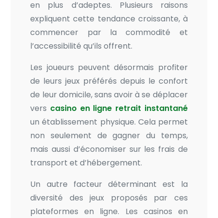
en plus d’adeptes. Plusieurs raisons
expliquent cette tendance croissante, à
commencer par la commodité et
l’accessibilité qu’ils offrent.
Les joueurs peuvent désormais profiter
de leurs jeux préférés depuis le confort
de leur domicile, sans avoir à se déplacer
vers
casino en ligne retrait instantané
un établissement physique. Cela permet
non seulement de gagner du temps,
mais aussi d’économiser sur les frais de
transport et d’hébergement.
Un autre facteur déterminant est la
diversité des jeux proposés par ces
plateformes en ligne. Les casinos en