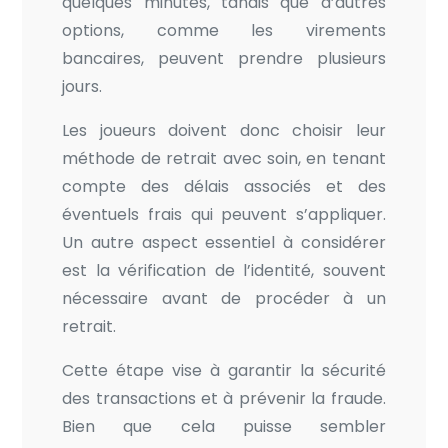
quelques minutes, tandis que d’autres
options, comme les virements
bancaires, peuvent prendre plusieurs
jours.
Les joueurs doivent donc choisir leur
méthode de retrait avec soin, en tenant
compte des délais associés et des
éventuels frais qui peuvent s’appliquer.
Un autre aspect essentiel à considérer
est la vérification de l’identité, souvent
nécessaire avant de procéder à un
retrait.
Cette étape vise à garantir la sécurité
des transactions et à prévenir la fraude.
Bien que cela puisse sembler