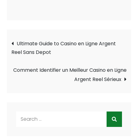
Post
Ultimate Guide to Casino en Ligne Argent
navigation
Reel Sans Depot
Comment Identifier un Meilleur Casino en Ligne
Argent Reel Sérieux
Search
for: