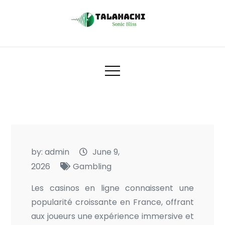
Skip
to
content
Talahachi
Sonic Bliss
by:
admin
June 9,
2026
Gambling
Les casinos en ligne connaissent une
popularité croissante en France, offrant
aux joueurs une expérience immersive et