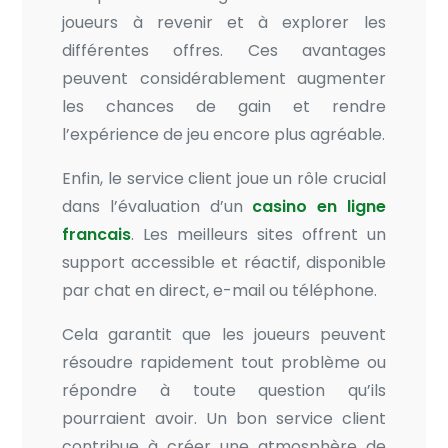
joueurs à revenir et à explorer les
différentes offres. Ces avantages
peuvent considérablement augmenter
les chances de gain et rendre
l’expérience de jeu encore plus agréable.
Enfin, le service client joue un rôle crucial
dans l’évaluation d’un
casino en ligne
francais
. Les meilleurs sites offrent un
support accessible et réactif, disponible
par chat en direct, e-mail ou téléphone.
Cela garantit que les joueurs peuvent
résoudre rapidement tout problème ou
répondre à toute question qu’ils
pourraient avoir. Un bon service client
contribue à créer une atmosphère de