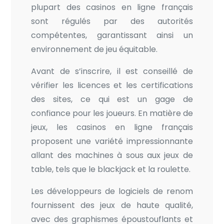
plupart des casinos en ligne français
sont régulés par des autorités
compétentes, garantissant ainsi un
environnement de jeu équitable.
Avant de s’inscrire, il est conseillé de
vérifier les licences et les certifications
des sites, ce qui est un gage de
confiance pour les joueurs. En matière de
jeux, les casinos en ligne français
proposent une variété impressionnante
allant des machines à sous aux jeux de
table, tels que le blackjack et la roulette.
Les développeurs de logiciels de renom
fournissent des jeux de haute qualité,
avec des graphismes époustouflants et