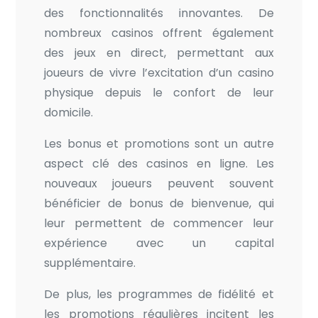
des fonctionnalités innovantes. De
nombreux casinos offrent également
des jeux en direct, permettant aux
joueurs de vivre l’excitation d’un casino
physique depuis le confort de leur
domicile.
Les bonus et promotions sont un autre
aspect clé des casinos en ligne. Les
nouveaux joueurs peuvent souvent
bénéficier de bonus de bienvenue, qui
leur permettent de commencer leur
expérience avec un capital
supplémentaire.
De plus, les programmes de fidélité et
les promotions régulières incitent les