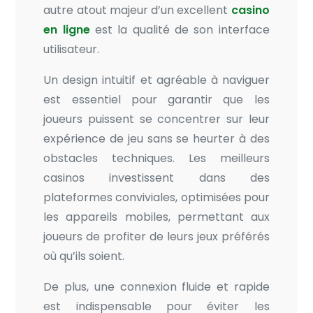
autre atout majeur d’un excellent
casino
en ligne
est la qualité de son interface
utilisateur.
Un design intuitif et agréable à naviguer
est essentiel pour garantir que les
joueurs puissent se concentrer sur leur
expérience de jeu sans se heurter à des
obstacles techniques. Les meilleurs
casinos investissent dans des
plateformes conviviales, optimisées pour
les appareils mobiles, permettant aux
joueurs de profiter de leurs jeux préférés
où qu’ils soient.
De plus, une connexion fluide et rapide
est indispensable pour éviter les