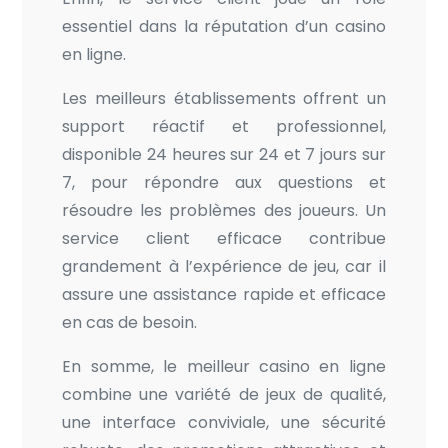
essentiel dans la réputation d’un casino
en ligne.
Les meilleurs établissements offrent un
support réactif et professionnel,
disponible 24 heures sur 24 et 7 jours sur
7, pour répondre aux questions et
résoudre les problèmes des joueurs. Un
service client efficace contribue
grandement à l’expérience de jeu, car il
assure une assistance rapide et efficace
en cas de besoin.
En somme, le meilleur casino en ligne
combine une variété de jeux de qualité,
une interface conviviale, une sécurité