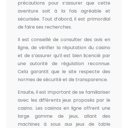
précautions pour s’assurer que cette
aventure soit à la fois agréable et
sécurisée. Tout d’abord, il est primordial
de faire ses recherches.
Il est conseillé de consulter des avis en
ligne, de vérifier la réputation du casino
et de s’assurer qu’il est bien licencié par
une autorité de régulation reconnue.
Cela garantit que le site respecte des
normes de sécurité et de transparence.
Ensuite, il est important de se familiariser
avec les différents jeux proposés par le
casino. Les casinos en ligne offrent une
large gamme de jeux, allant des
machines à sous aux jeux de table