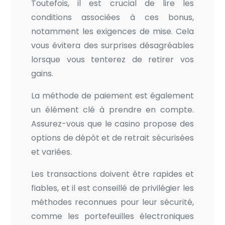
Toutefois, il est crucial de lire les
conditions associées à ces bonus,
notamment les exigences de mise. Cela
vous évitera des surprises désagréables
lorsque vous tenterez de retirer vos
gains.
La méthode de paiement est également
un élément clé à prendre en compte.
Assurez-vous que le casino propose des
options de dépôt et de retrait sécurisées
et variées.
Les transactions doivent être rapides et
fiables, et il est conseillé de privilégier les
méthodes reconnues pour leur sécurité,
comme les portefeuilles électroniques