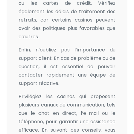
ou les cartes de crédit. Vérifiez
également les délais de traitement des
retraits, car certains casinos peuvent
avoir des politiques plus favorables que
d’autres.
Enfin, n’oubliez pas l’importance du
support client. En cas de problème ou de
question, il est essentiel de pouvoir
contacter rapidement une équipe de
support réactive.
Privilégiez les casinos qui proposent
plusieurs canaux de communication, tels
que le chat en direct, l’e-mail ou le
téléphone, pour garantir une assistance
efficace. En suivant ces conseils, vous