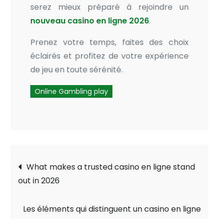
serez mieux préparé à rejoindre un
nouveau casino en ligne 2026
.
Prenez votre temps, faites des choix
éclairés et profitez de votre expérience
de jeu en toute sérénité.
Online Gambling play
Post
What makes a trusted casino en ligne stand
navigation
out in 2026
Les éléments qui distinguent un casino en ligne